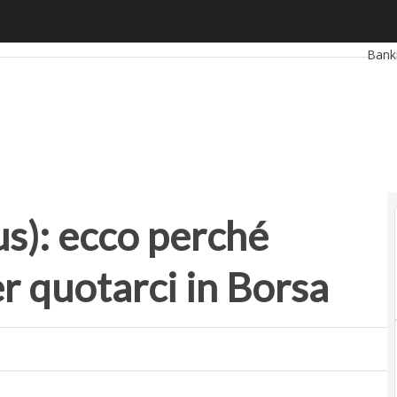
): ecco perché scegliamo Londra per quotarci in Borsa
Ultimi
Bank
Retai
Smar
Start
us): ecco perché
r quotarci in Borsa