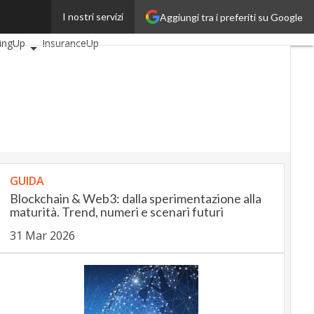
I nostri servizi
Aggiungi tra i preferiti su Google
 articoli
AutomotiveUp
ingUp
InsuranceUp
lUp
tMobilityUp
Proptech
up
GUIDA
Blockchain & Web3: dalla sperimentazione alla
maturità. Trend, numeri e scenari futuri
31 Mar 2026