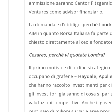
ammissione saranno Cantor Fitzgerald 
Ventures come advisor finanziario.
La domanda è d’obbligo:
perché Londr
AIM in quanto Borsa Italiana fa part
chiesto direttamente al ceo e fondator
Cesareo, perché vi quotate Londra?
Il primo motivo è di ordine strategico: 
occupano di grafene –
Haydale
,
Appli
che hanno raccolto investimenti per cir
gli investitori già sanno di cosa si par
valutazioni competitive. Anche il gover
centinaio di milioni su varie aree prod