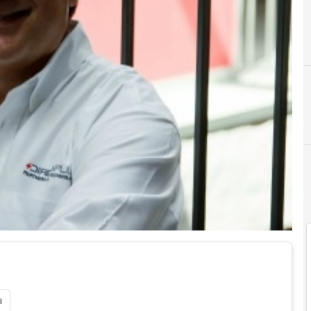
A
AIM
i