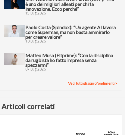
è uno dei migliori alleati per chi fa
innovazione. Ecco perché”
15 Lug 2026
Paolo Costa (Spindox): “Un agente AI lavora
come Superman, ma non basta ammirarlo
per creare valore”
10 Lug 2026
Matteo Musa (Fitprime): “Con la disciplina
da rugbista ho fatto impresa senza
spezzarmi”
07 Lug 2026
Vedi tutti gli approfondimenti >
Articoli correlati