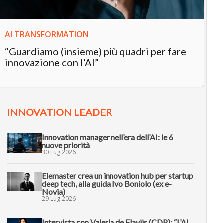
AI TRANSFORMATION
“Guardiamo (insieme) più quadri per fare
innovazione con l’AI”
INNOVATION LEADER
Innovation manager nell’era dell’AI: le 6
nuove priorità
30 Lug 2026
Elemaster crea un innovation hub per startup
deep tech, alla guida Ivo Boniolo (ex e-
Novia)
29 Lug 2026
Intervista con Valeria de Flaviis (CDP): “L’AI