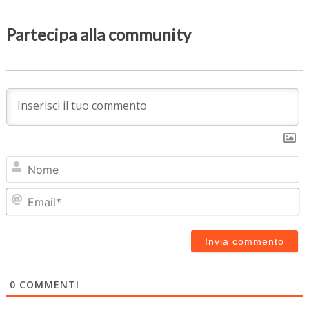
Partecipa alla community
N
Em
0
COMMENTI