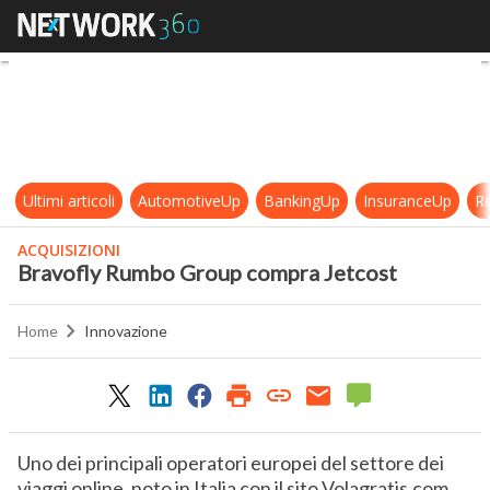
Bravofly Rumbo Group compra Je
Ultimi articoli
AutomotiveUp
BankingUp
InsuranceUp
Re
ACQUISIZIONI
Bravofly Rumbo Group compra Jetcost
Home
Innovazione
Uno dei principali operatori europei del settore dei
viaggi online, noto in Italia con il sito Volagratis.com,