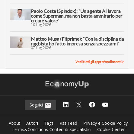
Paolo Costa (Spindox): “Un agente AI lavora
come Superman, ma non basta ammirarlo per
creare valore”
10 Lug 2026
Matteo Musa (Fitprime): “Con la disciplina da
rugbista ho fatto impresa senza spezzarmi”
07 Lug 2026
Vedi tutti gli approfondimenti >
Seguici
About
Autori
Tags
Rss Feed
Privacy e Cookie Policy
Terms&Conditions Contenuti Specialistici
Cookie Center