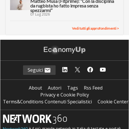
Matteo Musa (Fitprime): “Con la disciplina
da rugbista ho fatto impresa senza
spezzarmi”
07 Lug 2026
Vedi tutti gli approfondimenti >
Seguici
About
Autori
Tags
Rss Feed
Privacy e Cookie Policy
Terms&Conditions Contenuti Specialistici
Cookie Center
è il più grande network in Italia di testate e portali
Nextwork360