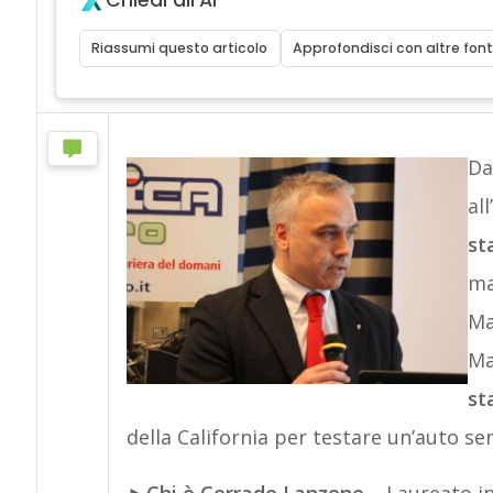
Chiedi all'AI
Riassumi questo articolo
Approfondisci con altre font
Da
al
st
ma
Ma
Ma
st
della California per testare un’auto sen