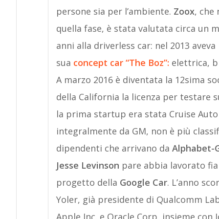
persone sia per l’ambiente.
Zoox
, che 
quella fase, è stata valutata circa un m
anni alla driverless car: nel 2013 avev
sua
concept car “The Boz”:
elettrica, 
A marzo 2016 è diventata la 12sima soc
della California la licenza per testare 
la prima startup era stata Cruise Auto
integralmente da GM, non è più classi
dipendenti che arrivano da
Alphabet-G
Jesse Levinson
pare abbia lavorato fi
progetto della
Google Car
. L’anno sco
Yoler, già presidente di Qualcomm Lab
Apple Inc. e Oracle Corp, insieme con 