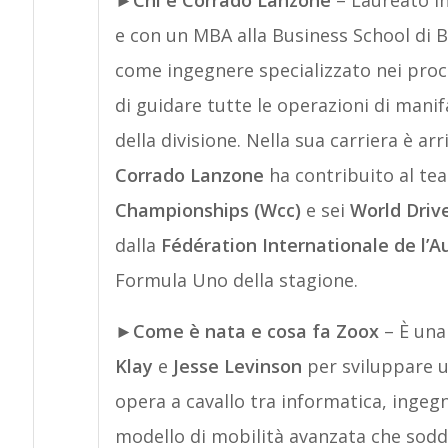
►
Chi è Corrado Lanzone
– Laureato in
e con un MBA alla Business School di 
come ingegnere specializzato nei proce
di guidare tutte le operazioni di manif
della divisione. Nella sua carriera è a
Corrado Lanzone
ha contribuito al te
Championships (Wcc)
e sei
World Drive
dalla
Fédération Internationale de l’A
Formula Uno della stagione.
►
Come è nata e cosa fa Zoox
– È una
Klay
e
Jesse Levinson
per sviluppare 
opera a cavallo tra informatica, ingeg
modello di mobilità avanzata che soddis