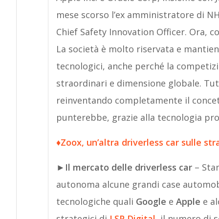
mese scorso l’ex amministratore di N
Chief Safety Innovation Officer. Ora, c
La società è molto riservata e mantiene
tecnologici, anche perché la competizi
straordinari e dimensione globale. Tu
reinventando completamente il concet
punterebbe, grazie alla tecnologia pro
♦
Zoox, un’altra driverless car sulle str
►
Il mercato delle driverless car
– Sta
autonoma alcune grandi case automobil
tecnologiche quali
Google
e
Apple
e a
strategici di
LSP Digital
, il numero di 