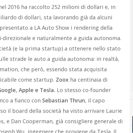
nel 2016 ha raccolto 252 milioni di dollari e, in
iliardo di dollari, sta lavorando già da alcuni
a presentato a LA Auto Show i rendering della
bi-direzionale e naturalmente a guida autonoma.
ietà (e la prima startup) a ottenere nello stato
sulle strade le auto a guida autonoma: in realtà,
mation, che però, essendo stata acquisita
ficabile come startup.
Zoox
ha centinaia di
oogle, Apple e Tesla.
Lo stesso co-founder
anco a fianco con
Sebastian Thrun
, il capo
rso il board della società ha visto arrivare Laurie
s, e Dan Cooperman, già consigliere generale di
Joseph Wu, ingegnere che proviene da Tesla. Il