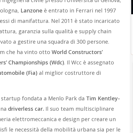
 Ingegneria civile presso l’Università di Genova,
Bologna,
Lanzone
è entrato in Ferrari nel 1997
ssi di manifattura. Nel 2011 è stato incaricato
attura, garanzia sulla qualità e supply chain
rrivato a gestire una squadra di 300 persone.
am che ha vinto otto
World Constructors’
rs’ Championships (Wdc)
. Il Wcc è assegnato
utomobile (Fia)
al miglior costruttore di
 startup fondata a Menlo Park da
Tim Kentley-
una
driverless car.
Il suo team multisciplinare
neria elettromeccanica e design per creare un
fi le necessità della mobilità urbana sia per le