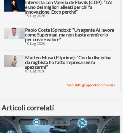
Intervista con Valeria de Flaviis (CDP): “L’AI
è uno dei migliori alleati per chi fa
innovazione. Ecco perché”
15 Lug 2026
Paolo Costa (Spindox): “Un agente AI lavora
come Superman, ma non basta ammirarlo
per creare valore”
10 Lug 2026
Matteo Musa (Fitprime): “Con la disciplina
da rugbista ho fatto impresa senza
spezzarmi”
07 Lug 2026
Vedi tutti gli approfondimenti >
Articoli correlati