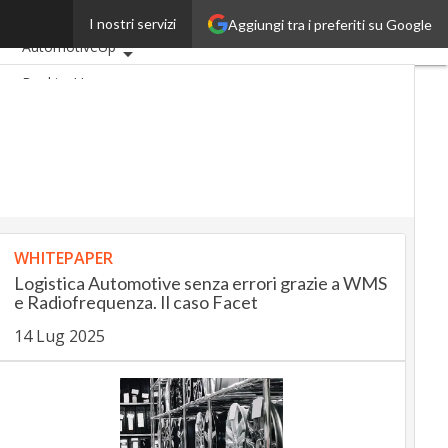
car
I nostri servizi
Aggiungi tra i preferiti su Google
Ultimi articoli
AutomotiveUp
BankingUp
InsuranceUp
RetailUp
SmartMobilityUp
Proptech
Startup
WHITEPAPER
Logistica Automotive senza errori grazie a WMS
e Radiofrequenza. Il caso Facet
14 Lug 2025