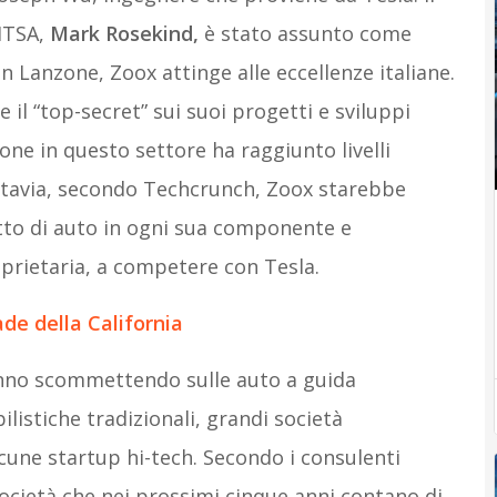
HTSA,
Mark Rosekind,
è stato assunto come
on Lanzone, Zoox attinge alle eccellenze italiane.
 il “top-secret” sui suoi progetti e sviluppi
one in questo settore ha raggiunto livelli
ttavia, secondo Techcrunch, Zoox starebbe
to di auto in ogni sua componente e
prietaria, a competere con Tesla.
ade della California
nno scommettendo sulle auto a guida
istiche tradizionali, grandi società
lcune startup hi-tech. Secondo i consulenti
società che nei prossimi cinque anni contano di