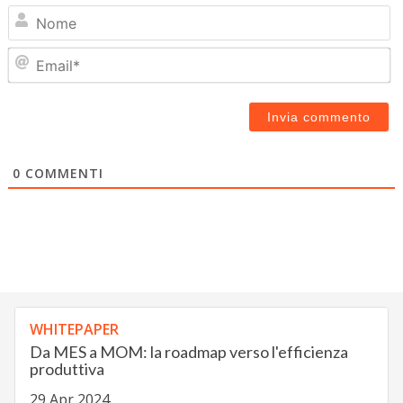
N
Em
0
COMMENTI
WHITEPAPER
Da MES a MOM: la roadmap verso l'efficienza
produttiva
29 Apr 2024