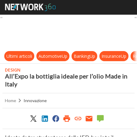
All’Expo la bottiglia ideale per l’oli
Ultimi articoli
AutomotiveUp
BankingUp
InsuranceUp
Re
DESIGN
All’Expo la bottiglia ideale per l’olio Made in
Italy
Home
Innovazione