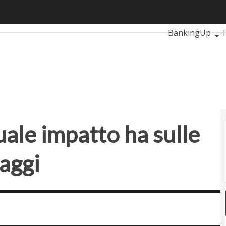
le impatto ha sulle PMI: le sfide e i vantaggi
Ultimi articoli
A
BankingUp
RetailUp
Sma
Proptech
Start
uale impatto ha sulle
taggi