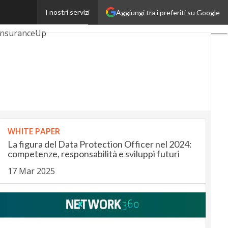
I nostri servizi
Aggiungi tra i preferiti su Google
utomotiveUp
InsuranceUp
rtMobilityUp
up
WHITE PAPER
La figura del Data Protection Officer nel 2024:
competenze, responsabilità e sviluppi futuri
17 Mar 2025