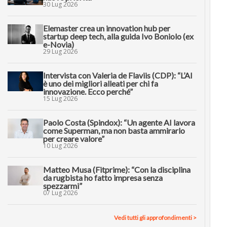
30 Lug 2026
Elemaster crea un innovation hub per
startup deep tech, alla guida Ivo Boniolo (ex
e-Novia)
29 Lug 2026
Intervista con Valeria de Flaviis (CDP): “L’AI
è uno dei migliori alleati per chi fa
innovazione. Ecco perché”
15 Lug 2026
Paolo Costa (Spindox): “Un agente AI lavora
come Superman, ma non basta ammirarlo
per creare valore”
10 Lug 2026
Matteo Musa (Fitprime): “Con la disciplina
da rugbista ho fatto impresa senza
spezzarmi”
07 Lug 2026
Vedi tutti gli approfondimenti >