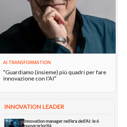
IN
In
“L
in
AI TRANSFORMATION
“Guardiamo (insieme) più quadri per fare
innovazione con l’AI”
INNOVATION LEADER
Innovation manager nell’era dell’AI: le 6
nuove priorità