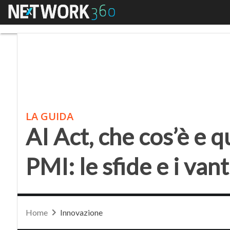
Menu
AI Act, che cos’è e qua
LA GUIDA
AI Act, che cos’è e q
PMI: le sfide e i van
Home
Innovazione