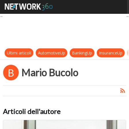
Mario Bucolo
Ultimi articoli
AutomotiveUp
BankingUp
InsuranceUp
Mario Bucolo
B
Articoli dell'autore