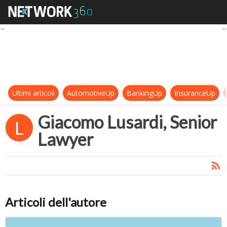
Giacomo Lusardi, Senior Lawyer
Ultimi articoli
AutomotiveUp
BankingUp
InsuranceUp
Giacomo Lusardi, Senior
L
Lawyer
Articoli dell'autore