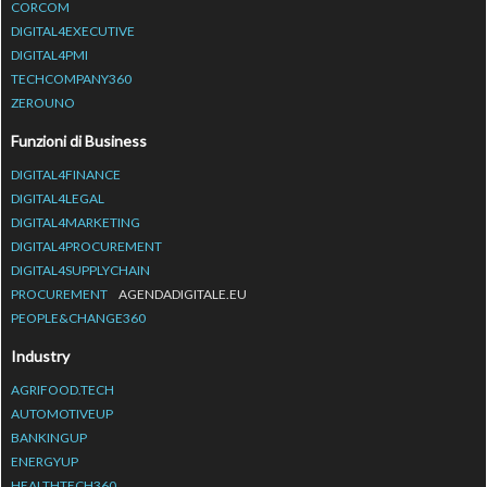
CORCOM
DIGITAL4EXECUTIVE
DIGITAL4PMI
TECHCOMPANY360
ZEROUNO
Funzioni di Business
DIGITAL4FINANCE
DIGITAL4LEGAL
DIGITAL4MARKETING
DIGITAL4PROCUREMENT
DIGITAL4SUPPLYCHAIN
PROCUREMENT
AGENDADIGITALE.EU
PEOPLE&CHANGE360
Industry
AGRIFOOD.TECH
AUTOMOTIVEUP
BANKINGUP
ENERGYUP
HEALTHTECH360