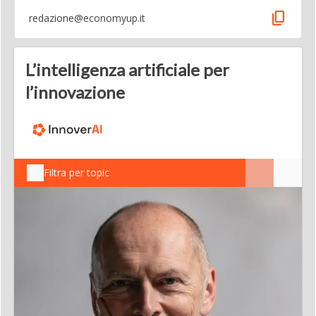
content_copy
redazione@economyup.it
L’intelligenza artificiale per
l’innovazione
Filtra per topic