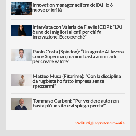
Innovation manager nell’era dell’AI: le 6
nuove priorità
Intervista con Valeria de Flaviis (CDP): “L’AI
è uno dei migliori alleati per chi fa
innovazione. Ecco perché”
Paolo Costa (Spindox): “Un agente AI lavora
come Superman, ma non basta ammirarlo
per creare valore”
Matteo Musa (Fitprime): “Con la disciplina
da rugbista ho fatto impresa senza
spezzarmi”
Tommaso Carboni: “Per vendere auto non
basta più un sito e vi spiego perché”
Vedi tutti gli approfondimenti >