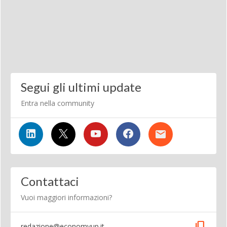
Segui gli ultimi update
Entra nella community
Contattaci
Vuoi maggiori informazioni?
content_copy
redazione@economyup.it