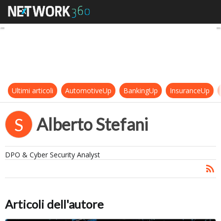
Alberto Stefani
Ultimi articoli
AutomotiveUp
BankingUp
InsuranceUp
Alberto Stefani
S
DPO & Cyber Security Analyst
Articoli dell'autore