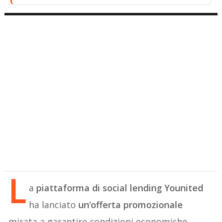
L
a
piattaforma di social lending Younited
ha lanciato
un’offerta promozionale
mirata a garantire condizioni economiche