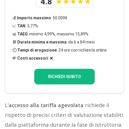
4.8
💰
Importo massimo
: 50.000€
📈
TAN
: 3,77%
📊
TAEG
: minimo 4,99%, massimo 15,89%
📆
Durata minima e massima
: da 6 a 84 mesi
⏲️
Tempi di erogazione
: 24 ore con richiesta online
💸
Costi accessori
: ❌
RICHIEDI SUBITO
L’
accesso alla tariffa agevolata
richiede il
rispetto di precisi criteri di valutazione stabiliti
dalla piattaforma durante la fase di istruttoria.