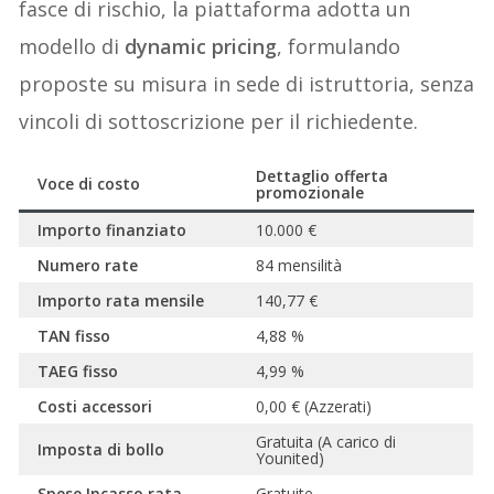
fasce di rischio, la piattaforma adotta un
modello di
dynamic pricing
, formulando
proposte su misura in sede di istruttoria, senza
vincoli di sottoscrizione per il richiedente.
Dettaglio offerta
Voce di costo
promozionale
Importo finanziato
10.000 €
Numero rate
84 mensilità
Importo rata mensile
140,77 €
TAN fisso
4,88 %
TAEG fisso
4,99 %
Costi accessori
0,00 € (Azzerati)
Gratuita (A carico di
Imposta di bollo
Younited)
Spese Incasso rata
Gratuite