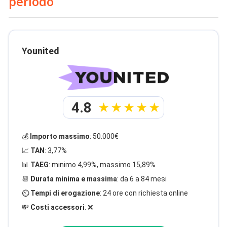
periodo
Younited
4.8
💰
Importo massimo
: 50.000€
📈
TAN
: 3,77%
📊
TAEG
: minimo 4,99%, massimo 15,89%
📆
Durata minima e massima
: da 6 a 84 mesi
⏲️
Tempi di erogazione
: 24 ore con richiesta online
💸
Costi accessori
: ❌