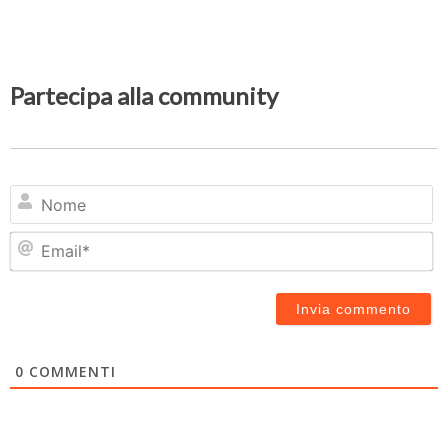
Partecipa alla community
N
Em
0
COMMENTI