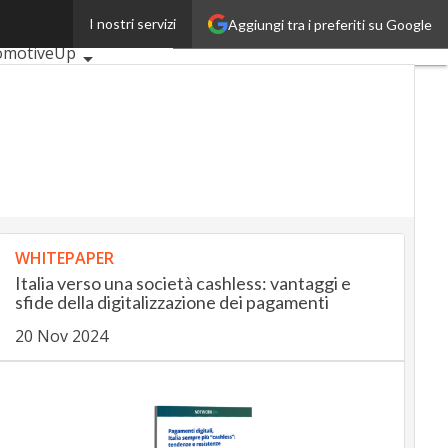
I nostri servizi
Aggiungi tra i preferiti su Google
i articoli
omotiveUp
kingUp
InsuranceUp
ilUp
rtMobilityUp
ptech
Startup
WHITEPAPER
Italia verso una società cashless: vantaggi e
sfide della digitalizzazione dei pagamenti
20 Nov 2024