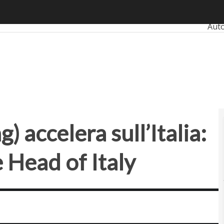
accelera sull’Italia: Alessandro Biolchi è Head of Italy
Ultim
Aut
Ban
Reta
Sma
Pro
) accelera sull’Italia:
 Head of Italy