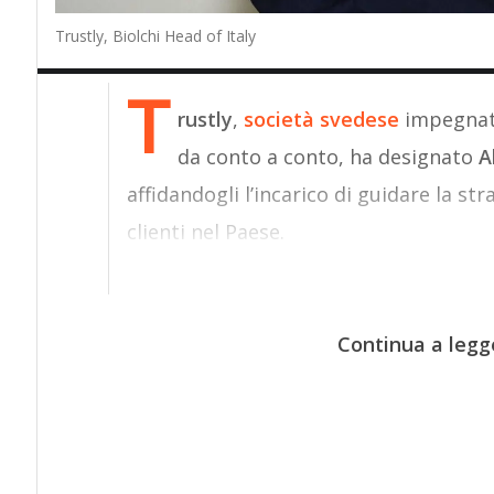
Trustly, Biolchi Head of Italy
T
rustly
,
società svedese
impegnata
da conto a conto, ha designato
A
affidandogli l’incarico di guidare la str
clienti nel Paese.
Continua a legg