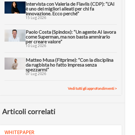
Intervista con Valeria de Flaviis (CDP): “L’AI
è uno dei migliori alleati per chi fa
innovazione. Ecco perché”
15 Lug 2026
Paolo Costa (Spindox): “Un agente AI lavora
come Superman, ma non basta ammirarlo
per creare valore”
10 Lug 2026
Matteo Musa (Fitprime): “Con la disciplina
da rugbista ho fatto impresa senza
spezzarmi”
07 Lug 2026
Vedi tutti gli approfondimenti >
Articoli correlati
WHITEPAPER