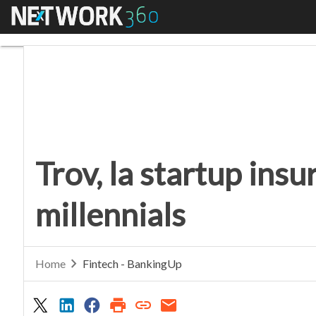
Menu
Trov, la startup insurt
Trov, la startup insu
millennials
Home
Fintech - BankingUp