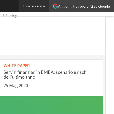
I nostri servizi
Aggiungi tra i preferiti su Google
ngUp
InsuranceUp
ech
Startup
WHITE PAPER
Servizi finanziari in EMEA: scenario e rischi
dell’ultimo anno
25 Mag 2020