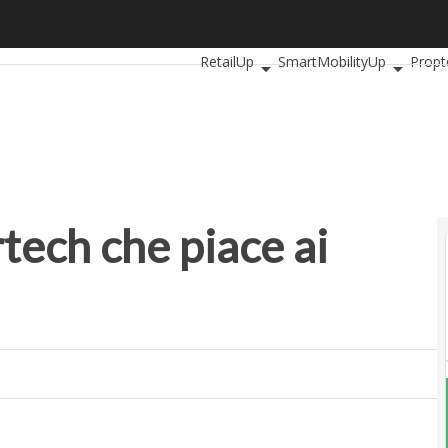
ech che piace ai millennials
Ultimi articoli
AutomotiveUp
Banki
RetailUp
SmartMobilityUp
Propt
rtech che piace ai