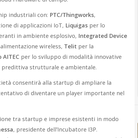
ip industriali con:
PTC/Thingworks
,
ione di applicazioni IoT,
Liquigas
per lo
peranti in ambiente esplosivo,
Integrated Device
 e alimentazione wireless,
Telit
per la
o AITEC
per lo sviluppo di modalità innovative
predittiva strutturale e ambientale.
cietà consentirà alla startup di ampliare la
 tentativo di diventare un player importante nel
zione tra startup e imprese esistenti in modo
messa
, presidente dell’Incubatore I3P.