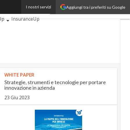
I nostri servizi
Aggiungi tra i preferiti su Google
icoli
AutomotiveUp
Up
InsuranceUp
SmartMobilityUp
Startup
WHITE PAPER
Strategie, strumenti e tecnologie per portare
innovazione in azienda
23 Giu 2023