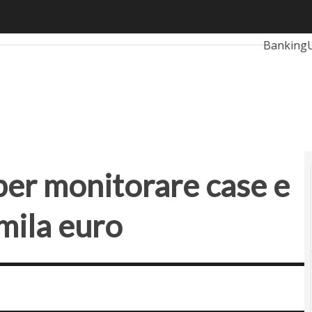
r monitorare case e ponti, raccoglie 500mila euro
Ultimi art
Banking
RetailUp
Proptech
per monitorare case e
mila euro