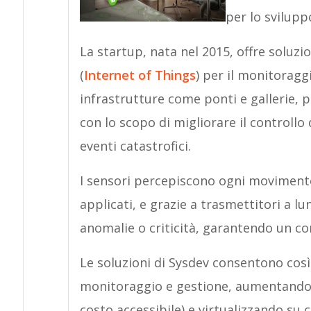
per lo svilupp
La startup, nata nel 2015, offre soluz
(
Internet of Things
) per il monitoraggi
infrastrutture come ponti e gallerie, pe
con lo scopo di migliorare il controllo d
eventi catastrofici.
I sensori percepiscono ogni movimento
applicati, e grazie a trasmettitori a 
anomalie o criticità, garantendo un con
Le soluzioni di Sysdev consentono così d
monitoraggio e gestione, aumentando il
costo accessibile) e virtualizzando su 