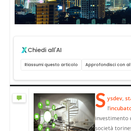
Chiedi all'AI
Riassumi questo articolo
Approfondisci con alt
S
ysdev
,
st
l’
incubat
investimento d
società torine