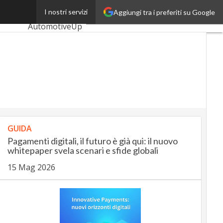
to costa
I nostri servizi
Aggiungi tra i preferiti su Google
Ultimi articoli
AutomotiveUp
BankingUp
InsuranceUp
RetailUp
SmartMobilityUp
GUIDA
Proptech
Pagamenti digitali, il futuro è già qui: il nuovo
Startup
whitepaper svela scenari e sfide globali
15 Mag 2026