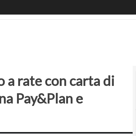
 rate con carta di debito: come funziona Pay&Plan e quan
a rate con carta di
na Pay&Plan e