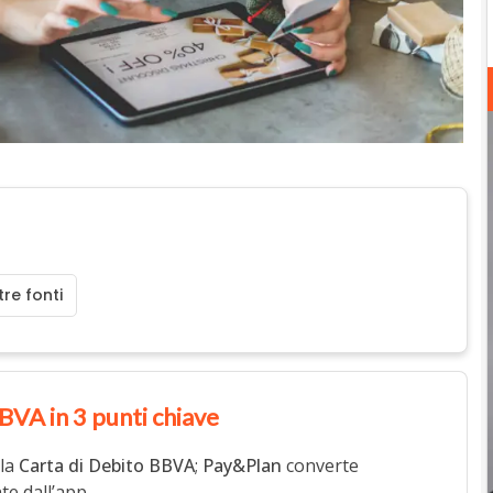
re fonti
BVA in 3 punti chiave
 la
Carta di Debito BBVA
;
Pay&Plan
converte
e dall’app.