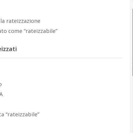
 la rateizzazione
ato come “rateizzabile”
izzati
o
VA
a “rateizzabile”