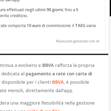
uro
effettuati negli ultimi
90 giorni
; fino a
5
ito creditizio.
 rate comporta
10 euro
di commissione; il
TAEG
varia.
Riassunto generato con AI
ntinua a evolversi e
BBVA
rafforza la propria
 dedicata al
pagamento a rate con carta di
 disponibile per i clienti
BBVA
, è possibile
rate mensili, direttamente dall’app.
idera una maggiore flessibilità nella gestione