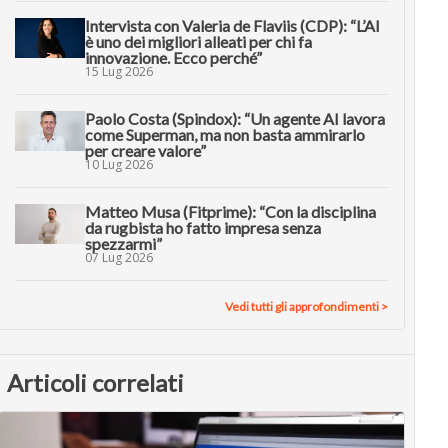
Intervista con Valeria de Flaviis (CDP): “L’AI
è uno dei migliori alleati per chi fa
innovazione. Ecco perché”
15 Lug 2026
Paolo Costa (Spindox): “Un agente AI lavora
come Superman, ma non basta ammirarlo
per creare valore”
10 Lug 2026
Matteo Musa (Fitprime): “Con la disciplina
da rugbista ho fatto impresa senza
spezzarmi”
07 Lug 2026
Vedi tutti gli approfondimenti >
Articoli correlati