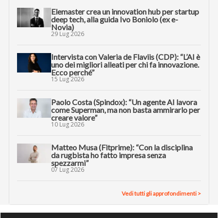
Elemaster crea un innovation hub per startup
deep tech, alla guida Ivo Boniolo (ex e-
Novia)
29 Lug 2026
Intervista con Valeria de Flaviis (CDP): “L’AI è
uno dei migliori alleati per chi fa innovazione.
Ecco perché”
15 Lug 2026
Paolo Costa (Spindox): “Un agente AI lavora
come Superman, ma non basta ammirarlo per
creare valore”
10 Lug 2026
Matteo Musa (Fitprime): “Con la disciplina
da rugbista ho fatto impresa senza
spezzarmi”
07 Lug 2026
Vedi tutti gli approfondimenti >