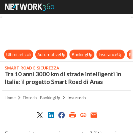
Tra 10 anni 3000 km di strade intell
Ultimi articoli
AutomotiveUp
BankingUp
InsuranceUp
Re
SMART ROAD E SICUREZZA
Tra 10 anni 3000 km di strade intelligenti in
Italia: il progetto Smart Road di Anas
Home
Fintech - BankingUp
Insurtech