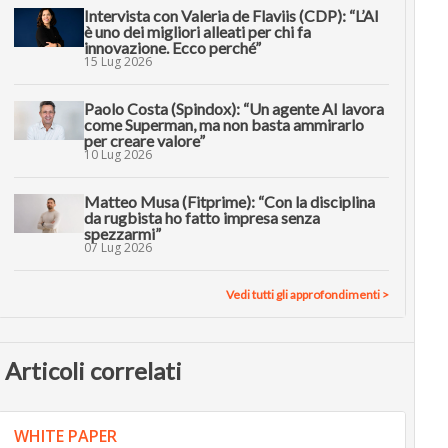
Intervista con Valeria de Flaviis (CDP): “L’AI
è uno dei migliori alleati per chi fa
innovazione. Ecco perché”
15 Lug 2026
Paolo Costa (Spindox): “Un agente AI lavora
come Superman, ma non basta ammirarlo
per creare valore”
10 Lug 2026
Matteo Musa (Fitprime): “Con la disciplina
da rugbista ho fatto impresa senza
spezzarmi”
07 Lug 2026
Vedi tutti gli approfondimenti >
Articoli correlati
WHITE PAPER