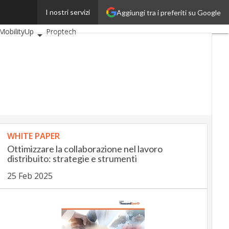
I nostri servizi
Aggiungi tra i preferiti su Google
BankingUp
MobilityUp
Proptech
WHITE PAPER
Ottimizzare la collaborazione nel lavoro
distribuito: strategie e strumenti
25 Feb 2025