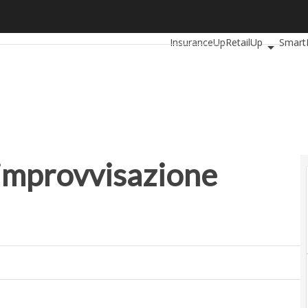
provvisazione all’organizzazione
Ultimi articoli
AutomotiveUp
InsuranceUp
RetailUp
Smart
Startup
’improvvisazione