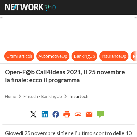
Open-F@b Call4Ideas 2021, il 25 n
Ultimi articoli
AutomotiveUp
BankingUp
InsuranceUp
Re
Open-F@b Call4Ideas 2021, il 25 novembre
la finale: ecco il programma
Home
Fintech - BankingUp
Insurtech
Giovedì 25 novembre si tiene l’ultimo scontro delle 10