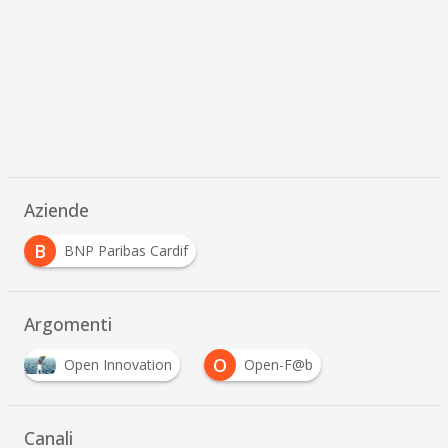
Aziende
B
BNP Paribas Cardif
Argomenti
O
Open Innovation
Open-F@b
Canali