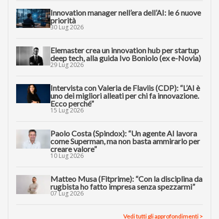
Innovation manager nell’era dell’AI: le 6 nuove
priorità
30 Lug 2026
Elemaster crea un innovation hub per startup
deep tech, alla guida Ivo Boniolo (ex e-Novia)
29 Lug 2026
Intervista con Valeria de Flaviis (CDP): “L’AI è
uno dei migliori alleati per chi fa innovazione.
Ecco perché”
15 Lug 2026
Paolo Costa (Spindox): “Un agente AI lavora
come Superman, ma non basta ammirarlo per
creare valore”
10 Lug 2026
Matteo Musa (Fitprime): “Con la disciplina da
rugbista ho fatto impresa senza spezzarmi”
07 Lug 2026
Vedi tutti gli approfondimenti >