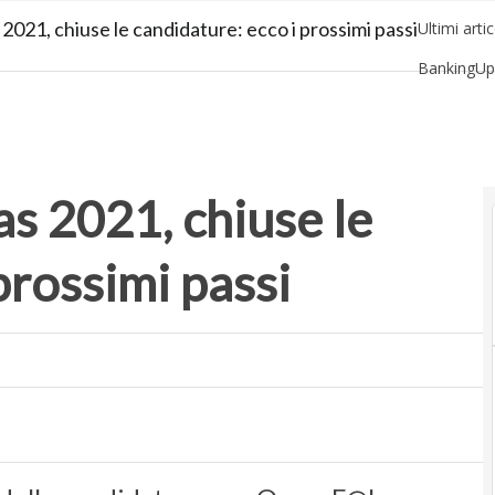
021, chiuse le candidature: ecco i prossimi passi
Ultimi artic
BankingUp
RetailUp
Proptech
S
s 2021, chiuse le
prossimi passi