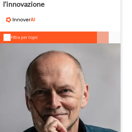
l’innovazione
Filtra per topic
IN
In