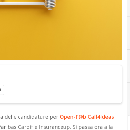
i
lta delle candidature per
Open-F@b Call4Ideas
aribas Cardif e Insuranceup. Si passa ora alla