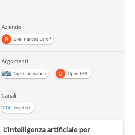
Aziende
B
BNP Paribas Cardif
Argomenti
O
Open Innovation
Open-F@b
Canali
Insurtech
L’intelligenza artificiale per