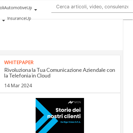
oli
AutomotiveUp
InsuranceUp
SmartMobilityUp
tartup
WHITEPAPER
Rivoluziona la Tua Comunicazione Aziendale con
la Telefonia in Cloud
14 Mar 2024