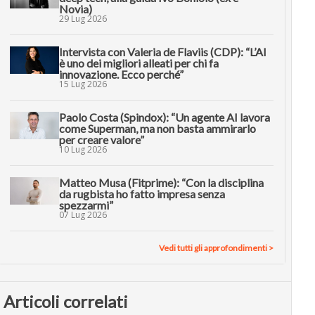
Novia)
29 Lug 2026
Intervista con Valeria de Flaviis (CDP): “L’AI
è uno dei migliori alleati per chi fa
innovazione. Ecco perché”
15 Lug 2026
Paolo Costa (Spindox): “Un agente AI lavora
come Superman, ma non basta ammirarlo
per creare valore”
10 Lug 2026
Matteo Musa (Fitprime): “Con la disciplina
da rugbista ho fatto impresa senza
spezzarmi”
07 Lug 2026
Vedi tutti gli approfondimenti >
Articoli correlati