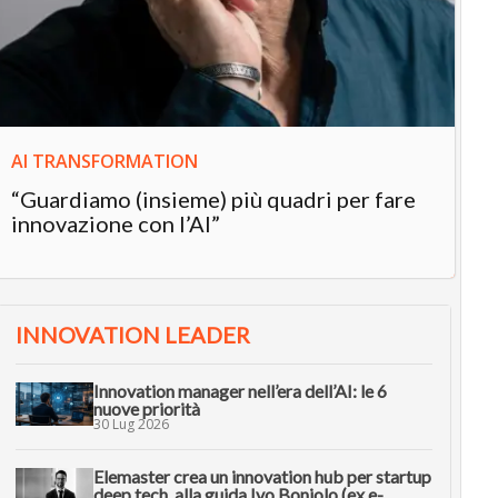
“L
in
AI TRANSFORMATION
“Guardiamo (insieme) più quadri per fare
innovazione con l’AI”
INNOVATION LEADER
Innovation manager nell’era dell’AI: le 6
nuove priorità
30 Lug 2026
Elemaster crea un innovation hub per startup
deep tech, alla guida Ivo Boniolo (ex e-