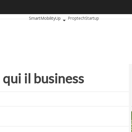
ui il business
Ultimi articoli
AutomotiveUp
BankingUp
Insuran
SmartMobilityUp
Proptech
Startup
 qui il business