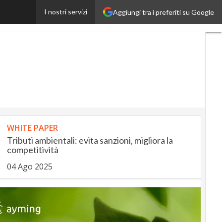
I nostri servizi
Aggiungi tra i preferiti su Google
ceUp
RetailUp
WHITE PAPER
Tributi ambientali: evita sanzioni, migliora la
competitività
04 Ago 2025