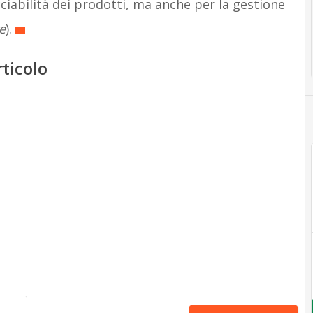
cciabilità dei prodotti, ma anche per la gestione
e
).
rticolo
Nome