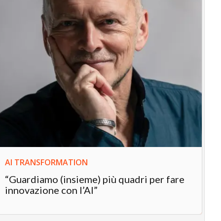
AI TRANSFORMATION
IN
“Guardiamo (insieme) più quadri per fare
In
innovazione con l’AI”
“L
in