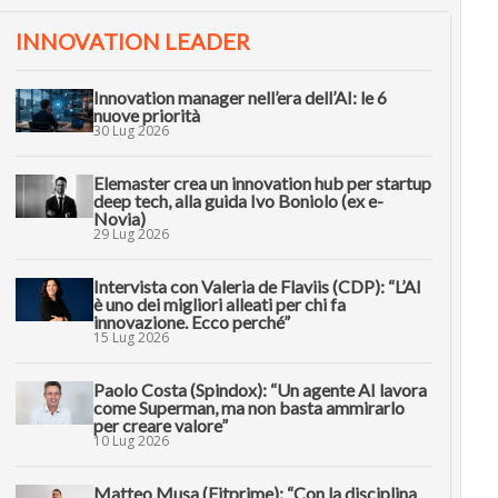
INNOVATION LEADER
Innovation manager nell’era dell’AI: le 6
nuove priorità
30 Lug 2026
Elemaster crea un innovation hub per startup
deep tech, alla guida Ivo Boniolo (ex e-
Novia)
29 Lug 2026
Intervista con Valeria de Flaviis (CDP): “L’AI
è uno dei migliori alleati per chi fa
innovazione. Ecco perché”
15 Lug 2026
Paolo Costa (Spindox): “Un agente AI lavora
come Superman, ma non basta ammirarlo
per creare valore”
10 Lug 2026
Matteo Musa (Fitprime): “Con la disciplina