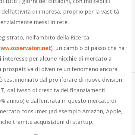
 tutti i giorni dei cittadini, con molteplici
 dell’attività di impresa, proprio per la vastità
enzialmente messi in rete.
gistrato, nell’ambito della Ricerca
ww.osservatori.net
), un cambio di passo che ha
i interesse per alcune nicchie di mercato a
la prospettiva di divenire un fenomeno ancora
 testimoniato dal proliferare di nuove divisioni
T, dal tasso di crescita dei finanziamenti
A
Ama
0% annuo) e dall’entrata in questo mercato di
l mercato consumer (ad esempio Amazon, Apple,
nche tramite acquisizioni di startup.
A
Assicurazioni Casa