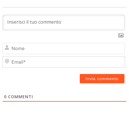
N
Em
0
COMMENTI