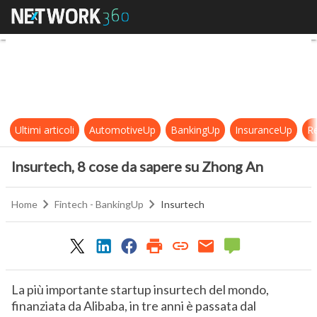
Insurtech, 8 cose da sapere su Zh
Ultimi articoli
AutomotiveUp
BankingUp
InsuranceUp
Re
Insurtech, 8 cose da sapere su Zhong An
Home
Fintech - BankingUp
Insurtech
La più importante startup insurtech del mondo,
finanziata da Alibaba, in tre anni è passata dal