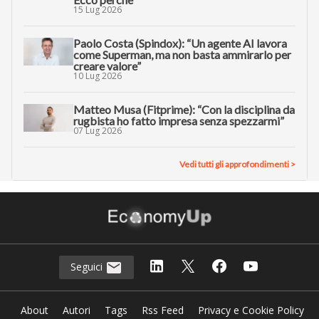
15 Lug 2026
Paolo Costa (Spindox): “Un agente AI lavora
come Superman, ma non basta ammirarlo per
creare valore”
10 Lug 2026
Matteo Musa (Fitprime): “Con la disciplina da
rugbista ho fatto impresa senza spezzarmi”
07 Lug 2026
Vedi tutti gli approfondimenti >
Seguici
About
Autori
Tags
Rss Feed
Privacy e Cookie Policy