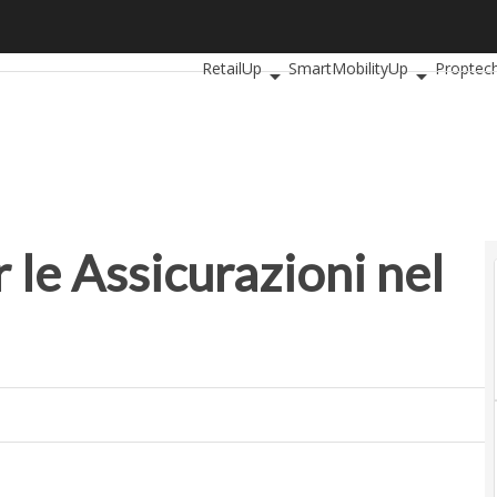
le Assicurazioni nel 2020
Ultimi articoli
AutomotiveUp
BankingU
RetailUp
SmartMobilityUp
Proptec
r le Assicurazioni nel