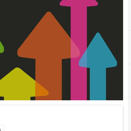
A
analytics
i