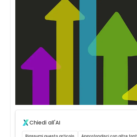
Chiedi all'AI
Riassumi questo articolo
Approfondisci con altre font