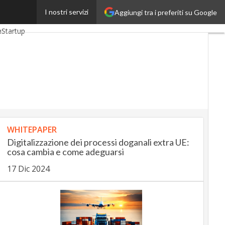
I nostri servizi
Aggiungi tra i preferiti su Google
p
InsuranceUp
h
Startup
WHITEPAPER
Digitalizzazione dei processi doganali extra UE:
cosa cambia e come adeguarsi
17 Dic 2024