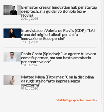
Elemaster crea un innovation hub per startup
deep tech, alla guida Ivo Boniolo (ex e-
Novia)
29 Lug 2026
Intervista con Valeria de Flaviis (CDP): “L’AI
è uno dei migliori alleati per chi fa
innovazione. Ecco perché”
15 Lug 2026
Paolo Costa (Spindox): “Un agente AI lavora
come Superman, ma non basta ammirarlo
per creare valore”
10 Lug 2026
Matteo Musa (Fitprime): “Con la disciplina
da rugbista ho fatto impresa senza
spezzarmi”
07 Lug 2026
Vedi tutti gli approfondimenti >