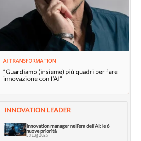
IN
In
“L
in
AI TRANSFORMATION
“Guardiamo (insieme) più quadri per fare
innovazione con l’AI”
INNOVATION LEADER
Innovation manager nell’era dell’AI: le 6
nuove priorità
30 Lug 2026