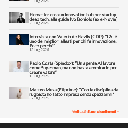
30 Lug 2026
Elemaster crea un innovation hub per startup
deep tech, alla guida Ivo Boniolo (ex e-Novia)
29 Lug 2026
Intervista con Valeria de Flaviis (CDP): “L’AI è
uno dei migliori alleati per chi fa innovazione.
Ecco perché”
15 Lug 2026
Paolo Costa (Spindox): “Un agente AI lavora
come Superman, ma non basta ammirarlo per
creare valore”
10 Lug 2026
Matteo Musa (Fitprime): “Con la disciplina da
rugbista ho fatto impresa senza spezzarmi”
07 Lug 2026
Vedi tutti gli approfondimenti >