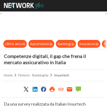
Competenze digitali, il gap che fren
Ultimi articoli
AutomotiveUp
BankingUp
InsuranceUp
Re
Competenze digitali, il gap che frena il
mercato assicurativo in Italia
Home
Fintech - BankingUp
Insurtech
Da una survey realizzata da Italian Insurtech