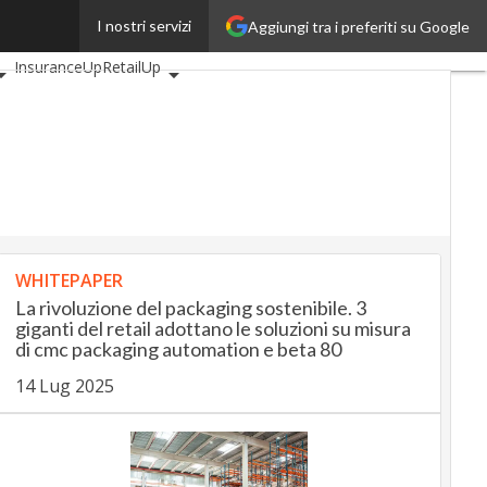
I nostri servizi
Aggiungi tra i preferiti su Google
i
AutomotiveUp
InsuranceUp
RetailUp
tyUp
Proptech
Startup
WHITEPAPER
La rivoluzione del packaging sostenibile. 3
giganti del retail adottano le soluzioni su misura
di cmc packaging automation e beta 80
14 Lug 2025