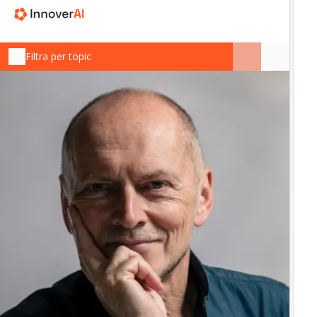
Filtra per topic
IN
In
“L
in