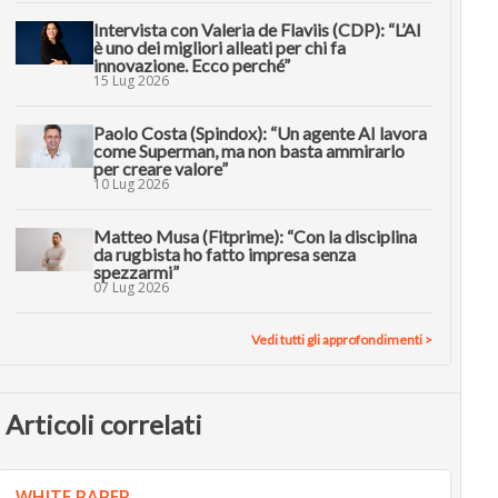
Intervista con Valeria de Flaviis (CDP): “L’AI
è uno dei migliori alleati per chi fa
innovazione. Ecco perché”
15 Lug 2026
Paolo Costa (Spindox): “Un agente AI lavora
come Superman, ma non basta ammirarlo
per creare valore”
10 Lug 2026
Matteo Musa (Fitprime): “Con la disciplina
da rugbista ho fatto impresa senza
spezzarmi”
07 Lug 2026
Vedi tutti gli approfondimenti >
Articoli correlati
WHITE PAPER