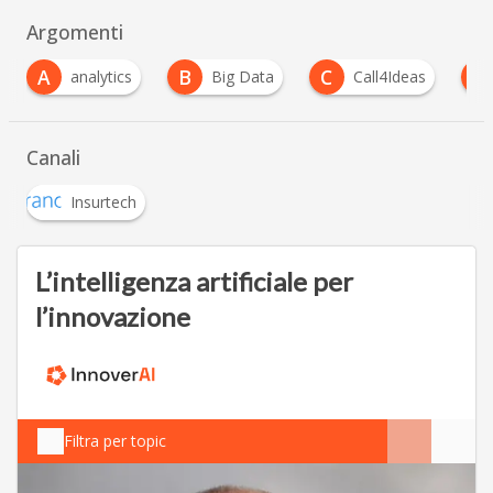
Argomenti
B
C
C
s
Big Data
Call4Ideas
customer experi
Canali
Insurtech
L’intelligenza artificiale per
l’innovazione
Filtra per topic