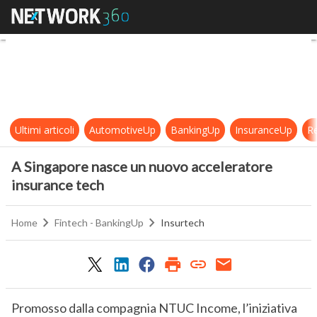
A Singapore nasce un nuovo accel
Ultimi articoli
AutomotiveUp
BankingUp
InsuranceUp
Re
A Singapore nasce un nuovo acceleratore
insurance tech
Home
Fintech - BankingUp
Insurtech
Promosso dalla compagnia NTUC Income, l’iniziativa