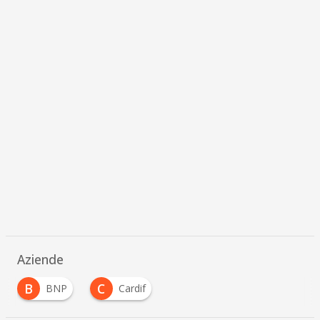
Aziende
B
C
BNP
Cardif