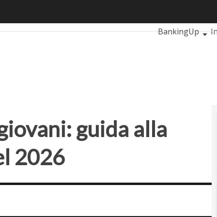
ani: guida alla scelta dei migliori del 2026
Ultimi articoli
Au
BankingUp
I
SmartMobilityU
iovani: guida alla
del 2026