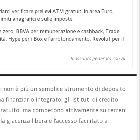
dard; verificare
prelievi ATM
gratuiti in area Euro,
limiti anagrafici
e sulle imposte.
e zero,
BBVA
per remunerazione e cashback,
Trade
ità,
Hype
per i
Box
e l’arrotondamento,
Revolut
per il
Riassunto generato con AI
i
non è più un semplice strumento di deposito
finanziario integrato: gli istituti di credito
e gratuito, ma competono attivamente su terreni
a giacenza libera e l’accesso facilitato a