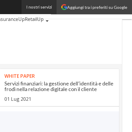
I nostri servizi
Aggiungi tra i preferiti su Google
tomotiveUp
nsuranceUp
RetailUp
p
Proptech
Startup
WHITE PAPER
Servizi finanziari: la gestione dell’identità e delle
frodi nella relazione digitale con il cliente
01 Lug 2021