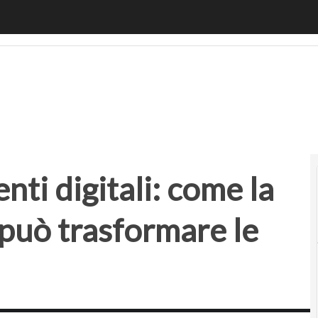
 digitali: come la “catena dei blocchi” può trasformare le 
ti digitali: come la
 può trasformare le