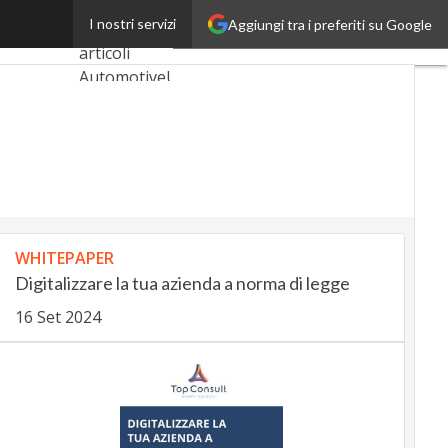
transazioni
I nostri servizi
Aggiungi tra i preferiti su Google
Ultimi
articoli
AutomotiveUp
BankingUp
InsuranceUp
RetailUp
SmartMobilityUp
WHITEPAPER
Digitalizzare la tua azienda a norma di legge
16 Set 2024
Proptech
Startup