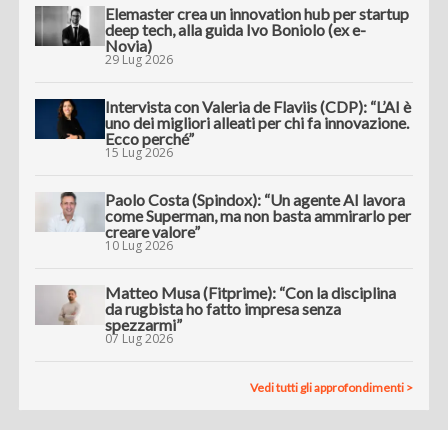
Elemaster crea un innovation hub per startup
deep tech, alla guida Ivo Boniolo (ex e-
Novia)
29 Lug 2026
Intervista con Valeria de Flaviis (CDP): “L’AI è
uno dei migliori alleati per chi fa innovazione.
Ecco perché”
15 Lug 2026
Paolo Costa (Spindox): “Un agente AI lavora
come Superman, ma non basta ammirarlo per
creare valore”
10 Lug 2026
Matteo Musa (Fitprime): “Con la disciplina
da rugbista ho fatto impresa senza
spezzarmi”
07 Lug 2026
Vedi tutti gli approfondimenti >