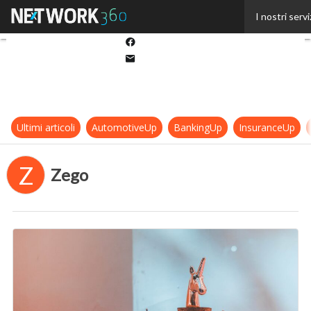
Twitter
I nostri servi
Linkedin
Facebook
Email
Ultimi articoli
AutomotiveUp
BankingUp
InsuranceUp
Z
Zego