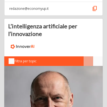
content_copy
redazione@economyup.it
L’intelligenza artificiale per
l’innovazione
Filtra per topic