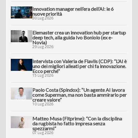
Innovation manager nell’era dell’AI: le 6
nuove priorità
30 Lug 2026
Elemaster crea un innovation hub per startup
deep tech, alla guida Ivo Boniolo (ex e-
Novia)
29 Lug 2026
Intervista con Valeria de Flaviis (CDP): “L’AI è
uno dei migliori alleati per chi fa innovazione.
Ecco perché”
15 Lug 2026
Paolo Costa (Spindox): “Un agente AI lavora
come Superman, ma non basta ammirarlo per
creare valore”
10 Lug 2026
Matteo Musa (Fitprime): “Con la disciplina
da rugbista ho fatto impresa senza
spezzarmi”
07 Lug 2026