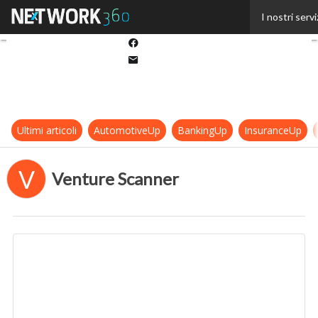
Twitter
I nostri servi
Linkedin
Facebook
Email
Ultimi articoli
AutomotiveUp
BankingUp
InsuranceUp
V
Venture Scanner