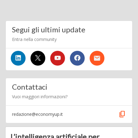
Segui gli ultimi update
Entra nella community
Contattaci
Vuoi maggiori informazioni?
content_copy
redazione@economyup.it
L’intelligenza artificiale per