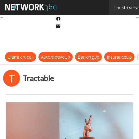
Twitter
I nostri servi
Linkedin
Facebook
Email
Ultimi articoli
AutomotiveUp
BankingUp
InsuranceUp
T
Tractable