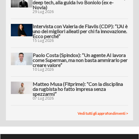
deep tech, alla guida Ivo Boniolo (ex e-
Novia)
29 Lug 2026
Intervista con Valeria de Flaviis (CDP): “L’AI è
uno dei migliori alleati per chi fa innovazione.
Ecco perché”
15 Lug 2026
Paolo Costa (Spindox): “Un agente AI lavora
come Superman, ma non basta ammirarlo per
creare valore”
10 Lug 2026
Matteo Musa (Fitprime): “Con la disciplina
da rugbista ho fatto impresa senza
spezzarmi”
07 Lug 2026
Vedi tutti gli approfondimenti >