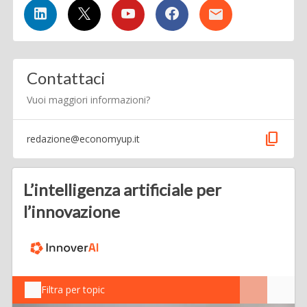
Contattaci
Vuoi maggiori informazioni?
content_copy
redazione@economyup.it
L’intelligenza artificiale per
l’innovazione
Filtra per topic