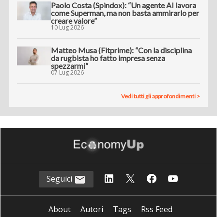
Paolo Costa (Spindox): “Un agente AI lavora
come Superman, ma non basta ammirarlo per
creare valore”
10 Lug 2026
Matteo Musa (Fitprime): “Con la disciplina
da rugbista ho fatto impresa senza
spezzarmi”
07 Lug 2026
Vedi tutti gli approfondimenti >
Seguici
About
Autori
Tags
Rss Feed