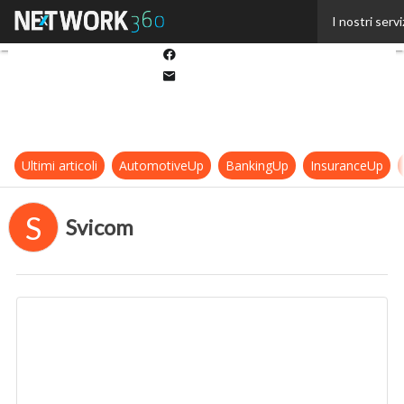
Twitter
I nostri servi
Linkedin
Facebook
Email
Ultimi articoli
AutomotiveUp
BankingUp
InsuranceUp
S
Svicom