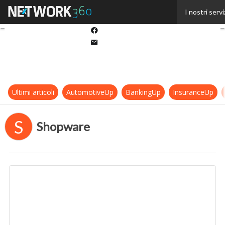
Twitter
I nostri servi
Linkedin
Facebook
Email
Ultimi articoli
AutomotiveUp
BankingUp
InsuranceUp
S
Shopware