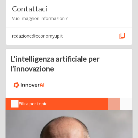
Contattaci
Vuoi maggiori informazioni?
content_copy
redazione@economyup.it
L’intelligenza artificiale per
l’innovazione
Filtra per topic