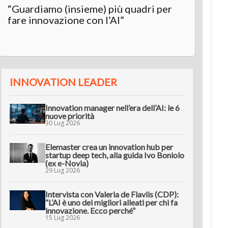
“Guardiamo (insieme) più quadri per
Inter
fare innovazione con l’AI”
“L’AI 
innov
INNOVATION LEADER
Innovation manager nell’era dell’AI: le 6
nuove priorità
30 Lug 2026
Elemaster crea un innovation hub per
startup deep tech, alla guida Ivo Boniolo
(ex e-Novia)
29 Lug 2026
Intervista con Valeria de Flaviis (CDP):
“L’AI è uno dei migliori alleati per chi fa
innovazione. Ecco perché”
15 Lug 2026