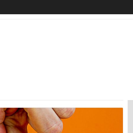
motiveUp
BankingUp
InsuranceUp
RetailUp
SmartM