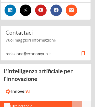
Contattaci
Vuoi maggiori informazioni?
content_copy
redazione@economyup.it
L’intelligenza artificiale per
l’innovazione
Filtra per topic