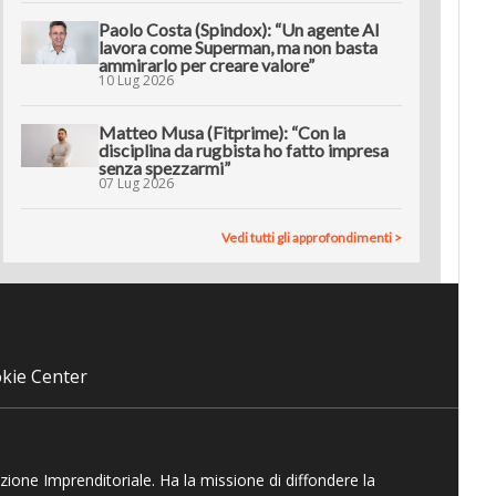
Paolo Costa (Spindox): “Un agente AI
lavora come Superman, ma non basta
ammirarlo per creare valore”
10 Lug 2026
Matteo Musa (Fitprime): “Con la
disciplina da rugbista ho fatto impresa
senza spezzarmi”
07 Lug 2026
Vedi tutti gli approfondimenti >
kie Center
azione Imprenditoriale. Ha la missione di diffondere la