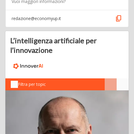
Vuoi maggiori informazioni?
content_copy
redazione@economyup.it
L’intelligenza artificiale per
l’innovazione
Filtra per topic