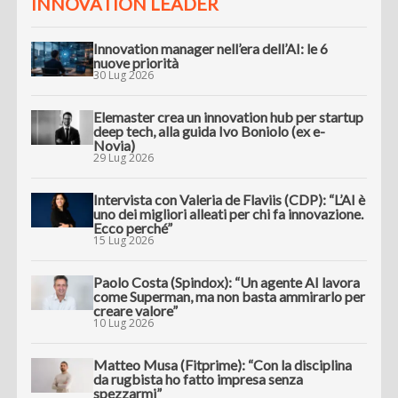
INNOVATION LEADER
Innovation manager nell’era dell’AI: le 6
nuove priorità
30 Lug 2026
Elemaster crea un innovation hub per startup
deep tech, alla guida Ivo Boniolo (ex e-
Novia)
29 Lug 2026
Intervista con Valeria de Flaviis (CDP): “L’AI è
uno dei migliori alleati per chi fa innovazione.
Ecco perché”
15 Lug 2026
Paolo Costa (Spindox): “Un agente AI lavora
come Superman, ma non basta ammirarlo per
creare valore”
10 Lug 2026
Matteo Musa (Fitprime): “Con la disciplina
da rugbista ho fatto impresa senza
spezzarmi”