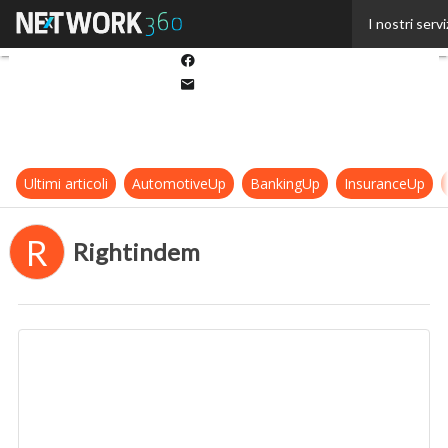
Twitter
I nostri servi
Linkedin
Facebook
Email
Ultimi articoli
AutomotiveUp
BankingUp
InsuranceUp
R
Rightindem