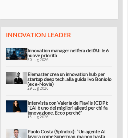
innov
INNOVATION LEADER
Innovation manager nell’era dell’AI: le 6
nuove priorità
30 Lug 2026
Elemaster crea un innovation hub per
startup deep tech, alla guida Ivo Boniolo
(ex e-Novia)
29 Lug 2026
Intervista con Valeria de Flaviis (CDP):
“L’AI è uno dei migliori alleati per chi fa
innovazione. Ecco perché”
15 Lug 2026
Paolo Costa (Spindox): “Un agente AI
lavora come Superman, ma non basta