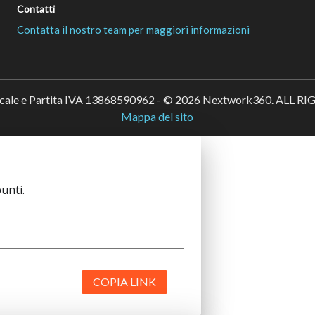
Contatti
Contatta il nostro team per maggiori informazioni
scale e Partita IVA 13868590962 - © 2026 Nextwork360. ALL 
Mappa del sito
unti.
COPIA LINK