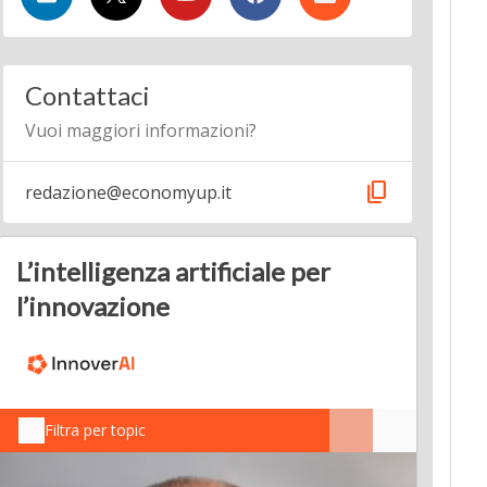
Contattaci
Vuoi maggiori informazioni?
content_copy
redazione@economyup.it
L’intelligenza artificiale per
l’innovazione
Filtra per topic