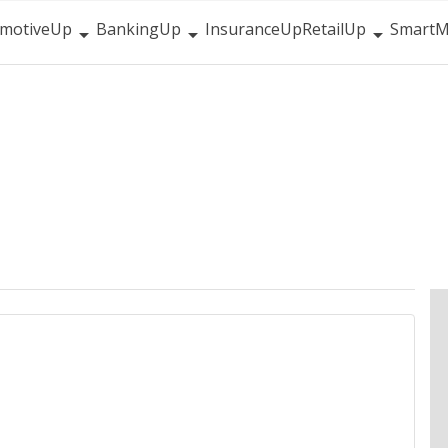
motiveUp
BankingUp
InsuranceUp
RetailUp
SmartM