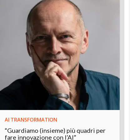
AI TRANSFORMATION
INNOV
“Guardiamo (insieme) più quadri per
Inter
fare innovazione con l’AI”
“L’AI 