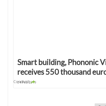
Smart building, Phononic Vib
receives 550 thousand euro
Condividi
04 Feb 2019