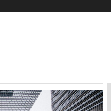
motiveUp
BankingUp
InsuranceUp
RetailUp
SmartM