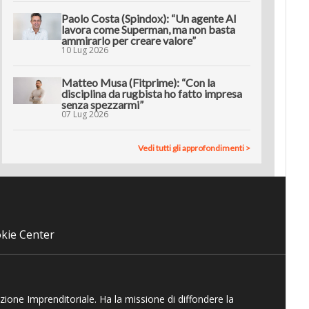
Paolo Costa (Spindox): “Un agente AI
lavora come Superman, ma non basta
ammirarlo per creare valore”
10 Lug 2026
Matteo Musa (Fitprime): “Con la
disciplina da rugbista ho fatto impresa
senza spezzarmi”
07 Lug 2026
Vedi tutti gli approfondimenti >
kie Center
azione Imprenditoriale. Ha la missione di diffondere la