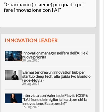
“Guardiamo (insieme) più quadri per
Inter
fare innovazione con l’AI”
“L’AI 
innov
INNOVATION LEADER
Innovation manager nell’era dell’AI: le 6
nuove priorità
30 Lug 2026
Elemaster crea un innovation hub per
startup deep tech, alla guida Ivo Boniolo
(ex e-Novia)
29 Lug 2026
Intervista con Valeria de Flaviis (CDP):
“L’AI è uno dei migliori alleati per chi fa
innovazione. Ecco perché”
15 Lug 2026