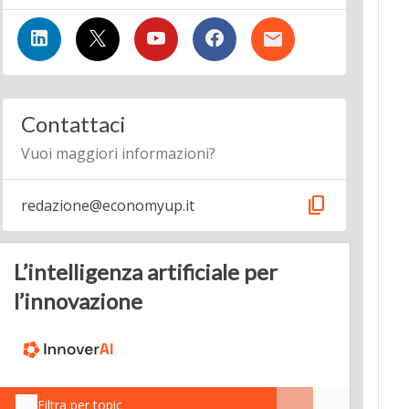
Contattaci
Vuoi maggiori informazioni?
content_copy
redazione@economyup.it
L’intelligenza artificiale per
l’innovazione
Filtra per topic