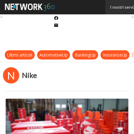
Twitter
I nostri servi
Linkedin
Facebook
Email
Ultimi articoli
AutomotiveUp
BankingUp
InsuranceUp
N
Nike