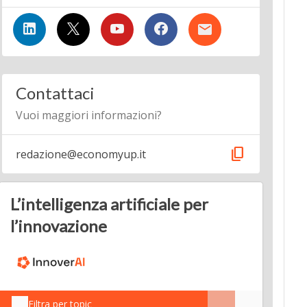
Contattaci
Vuoi maggiori informazioni?
content_copy
redazione@economyup.it
L’intelligenza artificiale per
l’innovazione
Filtra per topic