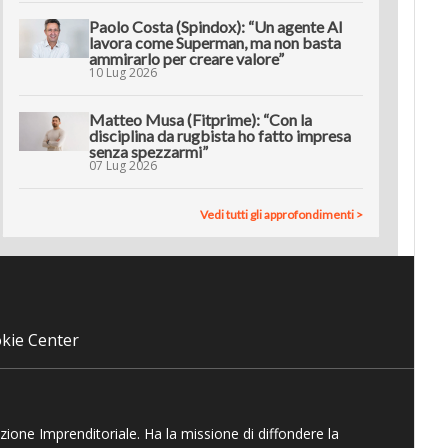
Paolo Costa (Spindox): “Un agente AI
lavora come Superman, ma non basta
ammirarlo per creare valore”
10 Lug 2026
Matteo Musa (Fitprime): “Con la
disciplina da rugbista ho fatto impresa
senza spezzarmi”
07 Lug 2026
Vedi tutti gli approfondimenti >
kie Center
azione Imprenditoriale. Ha la missione di diffondere la