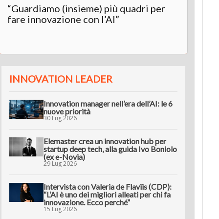
“Guardiamo (insieme) più quadri per
Inter
fare innovazione con l’AI”
“L’AI 
innov
INNOVATION LEADER
Innovation manager nell’era dell’AI: le 6
nuove priorità
30 Lug 2026
Elemaster crea un innovation hub per
startup deep tech, alla guida Ivo Boniolo
(ex e-Novia)
29 Lug 2026
Intervista con Valeria de Flaviis (CDP):
“L’AI è uno dei migliori alleati per chi fa
innovazione. Ecco perché”
15 Lug 2026