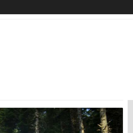
motiveUp
BankingUp
InsuranceUp
RetailUp
SmartM