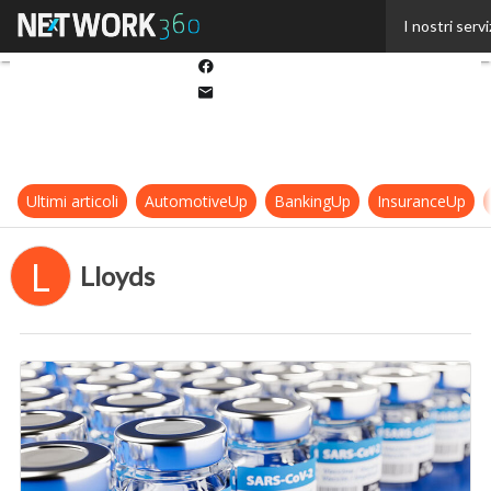
Twitter
I nostri servi
Linkedin
Facebook
Email
Ultimi articoli
AutomotiveUp
BankingUp
InsuranceUp
L
Lloyds