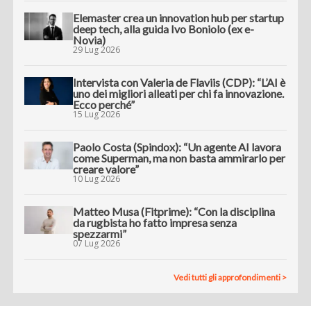
Elemaster crea un innovation hub per startup
deep tech, alla guida Ivo Boniolo (ex e-
Novia)
29 Lug 2026
Intervista con Valeria de Flaviis (CDP): “L’AI è
uno dei migliori alleati per chi fa innovazione.
Ecco perché”
15 Lug 2026
Paolo Costa (Spindox): “Un agente AI lavora
come Superman, ma non basta ammirarlo per
creare valore”
10 Lug 2026
Matteo Musa (Fitprime): “Con la disciplina
da rugbista ho fatto impresa senza
spezzarmi”
07 Lug 2026
Vedi tutti gli approfondimenti >