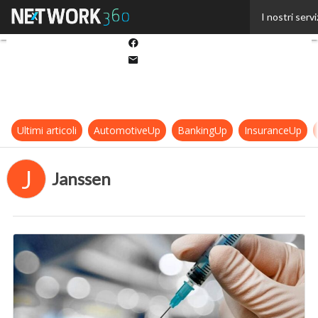
Twitter
I nostri servi
Linkedin
Facebook
Email
Ultimi articoli
AutomotiveUp
BankingUp
InsuranceUp
J
Janssen