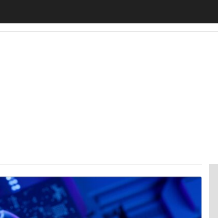
motiveUp
BankingUp
InsuranceUp
RetailUp
SmartM