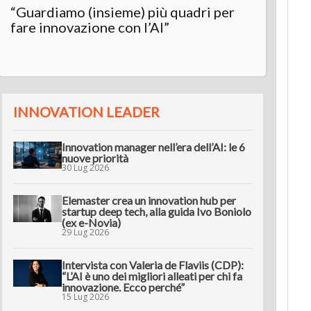
“Guardiamo (insieme) più quadri per
Inter
fare innovazione con l’AI”
“L’AI 
innov
INNOVATION LEADER
Innovation manager nell’era dell’AI: le 6
nuove priorità
30 Lug 2026
Elemaster crea un innovation hub per
startup deep tech, alla guida Ivo Boniolo
(ex e-Novia)
29 Lug 2026
Intervista con Valeria de Flaviis (CDP):
“L’AI è uno dei migliori alleati per chi fa
innovazione. Ecco perché”
15 Lug 2026