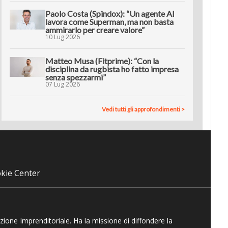
Paolo Costa (Spindox): “Un agente AI
lavora come Superman, ma non basta
ammirarlo per creare valore”
10 Lug 2026
Matteo Musa (Fitprime): “Con la
disciplina da rugbista ho fatto impresa
senza spezzarmi”
07 Lug 2026
Vedi tutti gli approfondimenti >
kie Center
azione Imprenditoriale. Ha la missione di diffondere la