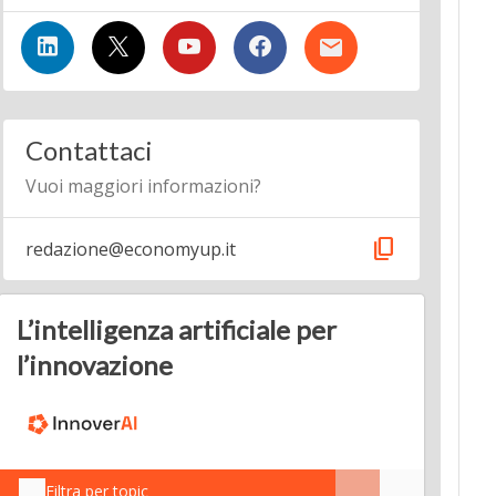
Contattaci
Vuoi maggiori informazioni?
content_copy
redazione@economyup.it
L’intelligenza artificiale per
l’innovazione
Filtra per topic