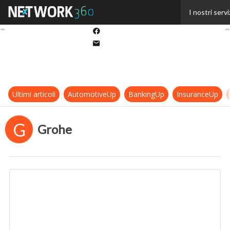
Twitter
I nostri servi
Linkedin
Facebook
Email
Ultimi articoli
AutomotiveUp
BankingUp
InsuranceUp
G
Grohe