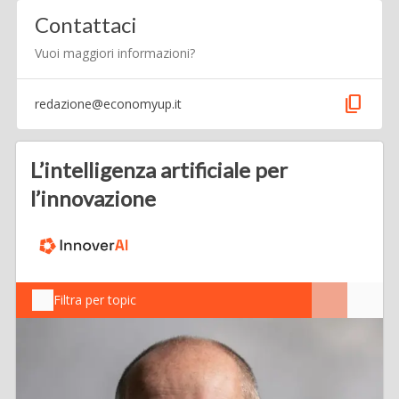
Contattaci
Vuoi maggiori informazioni?
content_copy
redazione@economyup.it
L’intelligenza artificiale per
l’innovazione
Filtra per topic