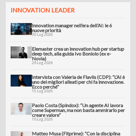
INNOVATION LEADER
Innovation manager nell’era dell’AI: le 6
nuove priorità
30 Lug 2026
Elemaster crea un innovation hub per startup
deep tech, alla guida Ivo Boniolo (ex e-
Novia)
29 Lug 2026
Intervista con Valeria de Flaviis (CDP): “L’AI è
uno dei migliori alleati per chi fa innovazione.
Ecco perché”
15 Lug 2026
Paolo Costa (Spindox): “Un agente AI lavora
come Superman, ma non basta ammirarlo per
creare valore”
10 Lug 2026
Matteo Musa (Fitprime): “Con la disciplina