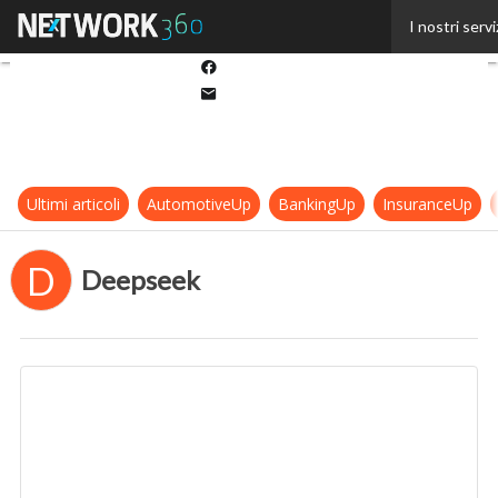
Twitter
I nostri servi
Linkedin
Facebook
Email
Ultimi articoli
AutomotiveUp
BankingUp
InsuranceUp
D
Deepseek