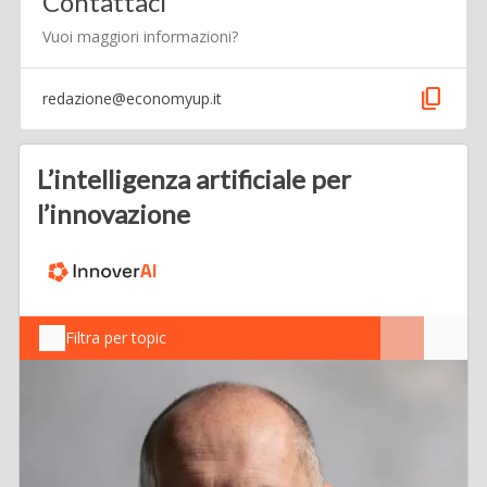
Contattaci
Vuoi maggiori informazioni?
content_copy
redazione@economyup.it
L’intelligenza artificiale per
l’innovazione
Filtra per topic