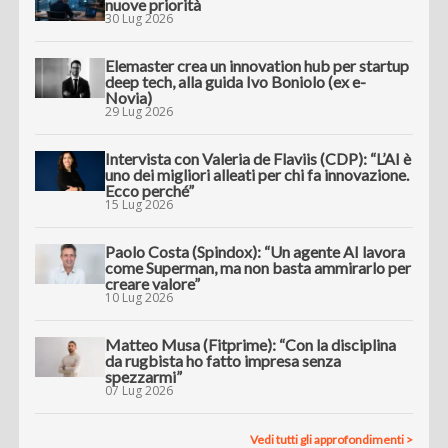
nuove priorità
30 Lug 2026
Elemaster crea un innovation hub per startup
deep tech, alla guida Ivo Boniolo (ex e-
Novia)
29 Lug 2026
Intervista con Valeria de Flaviis (CDP): “L’AI è
uno dei migliori alleati per chi fa innovazione.
Ecco perché”
15 Lug 2026
Paolo Costa (Spindox): “Un agente AI lavora
come Superman, ma non basta ammirarlo per
creare valore”
10 Lug 2026
Matteo Musa (Fitprime): “Con la disciplina
da rugbista ho fatto impresa senza
spezzarmi”
07 Lug 2026
Vedi tutti gli approfondimenti >