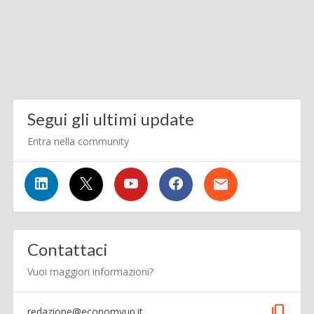
Segui gli ultimi update
Entra nella community
Contattaci
Vuoi maggiori informazioni?
content_copy
redazione@economyup.it