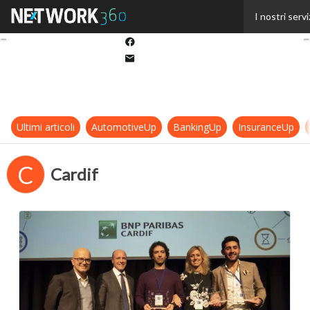
Twitter
I nostri servi
Linkedin
Facebook
Email
Ultimi articoli
AutomotiveUp
BankingUp
InsuranceUp
C
Cardif