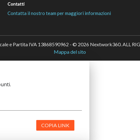
Contatti
Contatta il nostro team per maggiori informazioni
scale e Partita IVA 13868590962 - © 2026 Nextwork360. ALL 
Mappa del sito
unti.
COPIA LINK