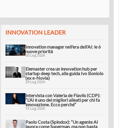
innov
INNOVATION LEADER
Innovation manager nell’era dell’AI: le 6
nuove priorità
30 Lug 2026
Elemaster crea un innovation hub per
startup deep tech, alla guida Ivo Boniolo
(ex e-Novia)
29 Lug 2026
Intervista con Valeria de Flaviis (CDP):
“L’AI è uno dei migliori alleati per chi fa
innovazione. Ecco perché”
15 Lug 2026
Paolo Costa (Spindox): “Un agente AI
lavora come Superman, ma non basta