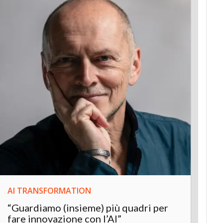
AI TRANSFORMATION
INNOV
“Guardiamo (insieme) più quadri per
Inter
fare innovazione con l’AI”
“L’AI 