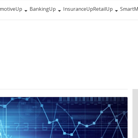
motiveUp
BankingUp
InsuranceUp
RetailUp
SmartM