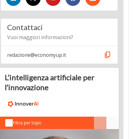
Contattaci
Vuoi maggiori informazioni?
content_copy
redazione@economyup.it
L’intelligenza artificiale per
l’innovazione
Filtra per topic