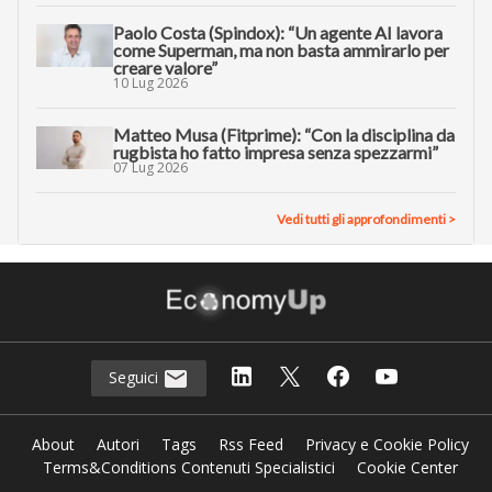
Paolo Costa (Spindox): “Un agente AI lavora
come Superman, ma non basta ammirarlo per
creare valore”
10 Lug 2026
Matteo Musa (Fitprime): “Con la disciplina da
rugbista ho fatto impresa senza spezzarmi”
07 Lug 2026
Vedi tutti gli approfondimenti >
Seguici
About
Autori
Tags
Rss Feed
Privacy e Cookie Policy
Terms&Conditions Contenuti Specialistici
Cookie Center