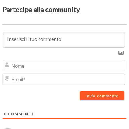
Partecipa alla community
N
Em
0
COMMENTI