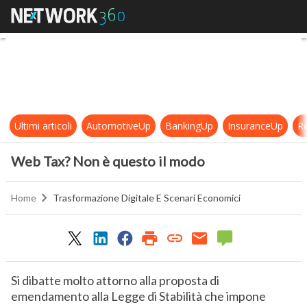
Web Tax? Non è questo il modo
Ultimi articoli
AutomotiveUp
BankingUp
InsuranceUp
Re
Web Tax? Non è questo il modo
Home
Trasformazione Digitale E Scenari Economici
Si dibatte molto attorno alla proposta di
emendamento alla Legge di Stabilità che impone