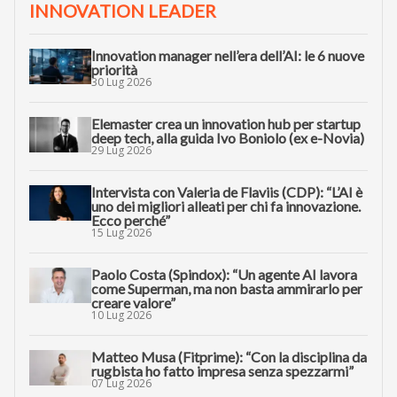
INNOVATION LEADER
Innovation manager nell’era dell’AI: le 6 nuove
priorità
30 Lug 2026
Elemaster crea un innovation hub per startup
deep tech, alla guida Ivo Boniolo (ex e-Novia)
29 Lug 2026
Intervista con Valeria de Flaviis (CDP): “L’AI è
uno dei migliori alleati per chi fa innovazione.
Ecco perché”
15 Lug 2026
Paolo Costa (Spindox): “Un agente AI lavora
come Superman, ma non basta ammirarlo per
creare valore”
10 Lug 2026
Matteo Musa (Fitprime): “Con la disciplina da
rugbista ho fatto impresa senza spezzarmi”
07 Lug 2026