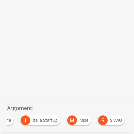
Argomenti
I
M
S
ustria
Italia StartUp
Mise
SMAU