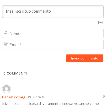
N
Em
0
COMMENTI
Federicomig
12 anni fa
Iniziamo con qualcosa di veramente innovativo anche come