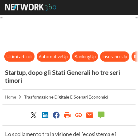
Startup, dopo gli Stati Generali ho t
Ultimi articoli
AutomotiveUp
BankingUp
InsuranceUp
Re
Startup, dopo gli Stati Generali ho tre seri
timori
Home
Trasformazione Digitale E Scenari Economici
Lo scollamento tra la visione dell’ecosistema e i