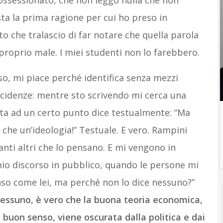
ssessionato, che non leggo nulla che non
sta la prima ragione per cui ho preso in
o che tralascio di far notare che quella parola
ta proprio male. I miei studenti non lo farebbero.
sso, mi piace perché identifica senza mezzi
ncidenze: mentre sto scrivendo mi cerca una
lista ad un certo punto dice testualmente: “Ma
 che un’ideologia!” Testuale. E vero. Rampini
 tanti altri che lo pensano. E mi vengono in
mio discorso in pubblico, quando le persone mi
enso come lei, ma perché non lo dice nessuno?”
nessuno, è vero che la buona teoria economica,
buon senso, viene oscurata dalla politica e dai