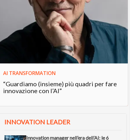
IN
In
“L
in
AI TRANSFORMATION
“Guardiamo (insieme) più quadri per fare
innovazione con l’AI”
INNOVATION LEADER
Innovation manager nell’era dell’AI: le 6