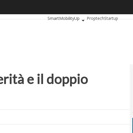
ità e il doppio Padoan
Ultimi articoli
AutomotiveUp
BankingUp
SmartMobilityUp
Proptech
Startup
erità e il doppio