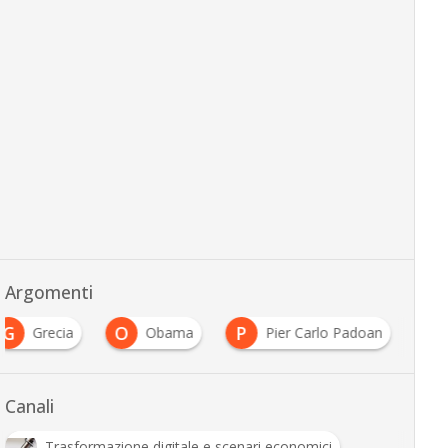
Argomenti
G
O
P
Grecia
Obama
Pier Carlo Padoan
Canali
Trasformazione digitale e scenari economici