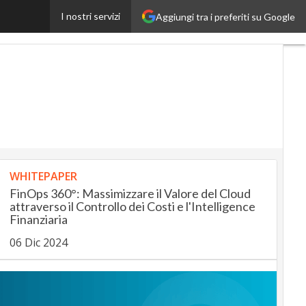
I nostri servizi
Aggiungi tra i preferiti su Google
InsuranceUp
RetailUp
WHITEPAPER
FinOps 360°: Massimizzare il Valore del Cloud
attraverso il Controllo dei Costi e l'Intelligence
Finanziaria
06 Dic 2024