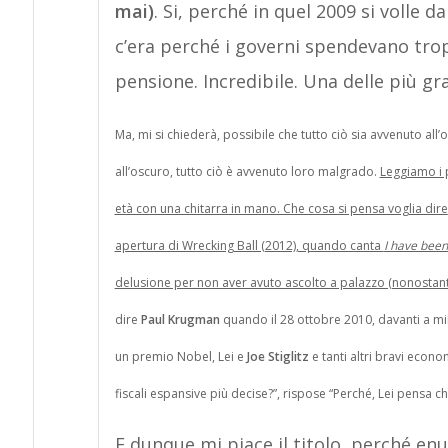
mai)
. Si, perché in quel 2009 si volle 
c’era perché i governi spendevano tropp
pensione. Incredibile. Una delle più gr
Ma, mi si chiederà, possibile che tutto ciò sia avvenuto all
all’oscuro, tutto ciò è avvenuto loro malgrado.
Leggiamo i 
età con una chitarra in mano. Che cosa si pensa voglia dire
apertura di Wrecking Ball (2012), quando canta
I have been
delusione per non aver avuto ascolto a palazzo (nonostant
dire
Paul Krugman
quando il 28 ottobre 2010, davanti a mil
un premio Nobel, Lei e
Joe Stiglitz
e tanti altri bravi econ
fiscali espansive più decise?”, rispose “Perché, Lei pensa 
E dunque mi piace il titolo, perché enun