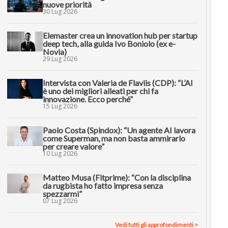
nuove priorità
30 Lug 2026
Elemaster crea un innovation hub per startup
deep tech, alla guida Ivo Boniolo (ex e-
Novia)
29 Lug 2026
Intervista con Valeria de Flaviis (CDP): “L’AI
è uno dei migliori alleati per chi fa
innovazione. Ecco perché”
15 Lug 2026
Paolo Costa (Spindox): “Un agente AI lavora
come Superman, ma non basta ammirarlo
per creare valore”
10 Lug 2026
Matteo Musa (Fitprime): “Con la disciplina
da rugbista ho fatto impresa senza
spezzarmi”
07 Lug 2026
Vedi tutti gli approfondimenti >