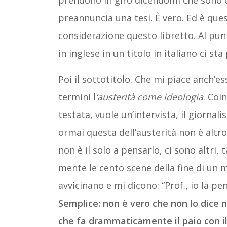
prendono in giro dicendomi che sono o
preannuncia una tesi. È vero. Ed è que
considerazione questo libretto. Al punt
in inglese in un titolo in italiano ci s
Poi il sottotitolo. Che mi piace anch’e
termini l
’austerità come ideologia
. Coi
testata, vuole un’intervista, il giorna
ormai questa dell’austerità non è altro
non è il solo a pensarlo, ci sono altri,
mente le cento scene della fine di un 
avvicinano e mi dicono: “Prof., io la p
Semplice: non è vero che non lo dice 
che fa drammaticamente il paio con il 